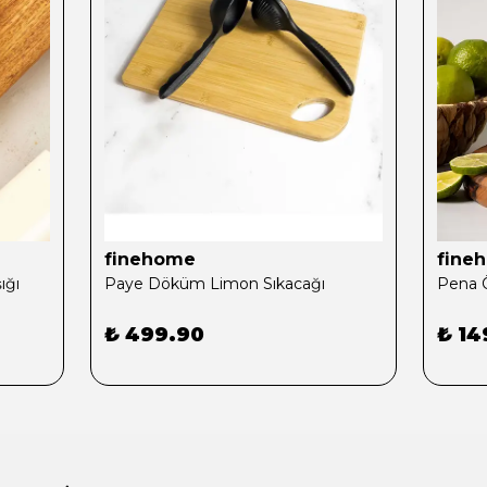
finehome
fine
ığı
Paye Döküm Limon Sıkacağı
₺ 499.90
₺ 14