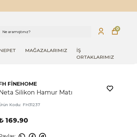
0
INEPET
MAĞAZALARIMIZ
İŞ
ORTAKLARIMIZ
FH FİNEHOME
Neta Silikon Hamur Matı
Ürün Kodu
:
FH31237
₺ 169.90
Paylaş
: