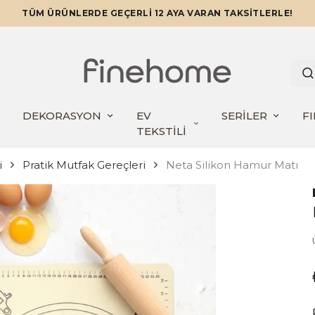
TÜM ÜRÜNLERDE GEÇERLİ 12 AYA VARAN TAKSİTLERLE!
DEKORASYON
EV
SERİLER
F
TEKSTİLİ
i
Pratik Mutfak Gereçleri
Neta Silikon Hamur Matı