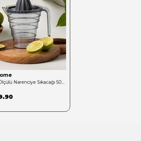
home
Pena Ölçülü Narenciye Sıkacağı 500ml Gri
9.90