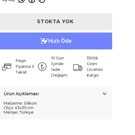
STOKTA YOK
10 Gün
1500₺
Peşin
İçinde
Üzeri
Fiyatına 3
İade
Ücretsiz
Taksit
Değişim
Kargo
Ürün Açıklaması
Malzeme: Silikon
Ölçü: 43x35 cm
Menşei: Türkiye