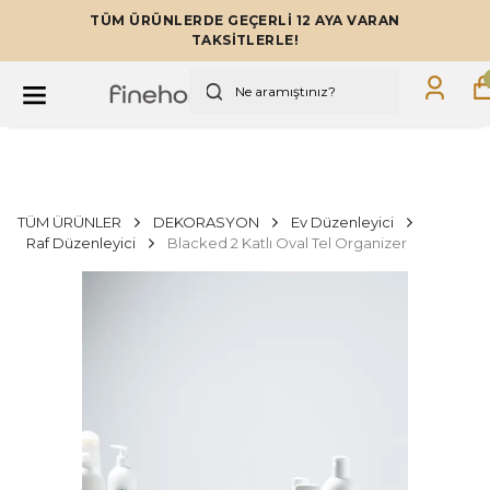
TÜM ÜRÜNLERDE GEÇERLİ 12 AYA VARAN
TAKSİTLERLE!
TÜM ÜRÜNLER
DEKORASYON
Ev Düzenleyici
Raf Düzenleyici
Blacked 2 Katlı Oval Tel Organizer