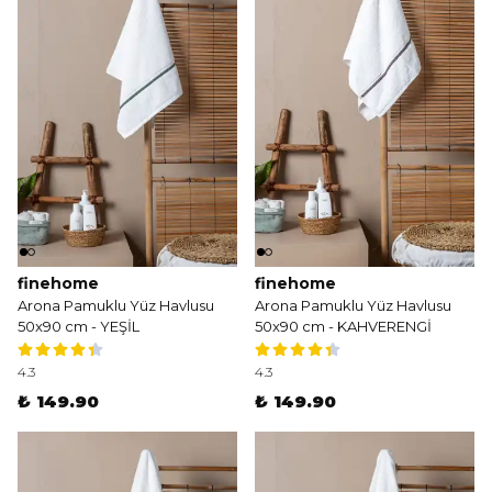
finehome
finehome
Arona Pamuklu Yüz Havlusu
Arona Pamuklu Yüz Havlusu
50x90 cm - YEŞİL
50x90 cm - KAHVERENGİ
4.3
4.3
₺ 149.90
₺ 149.90