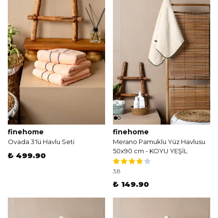
finehome
finehome
Ovada 3'lü Havlu Seti
Merano Pamuklu Yüz Havlusu
50x90 cm - KOYU YEŞİL
₺ 499.90
3.8
₺ 149.90