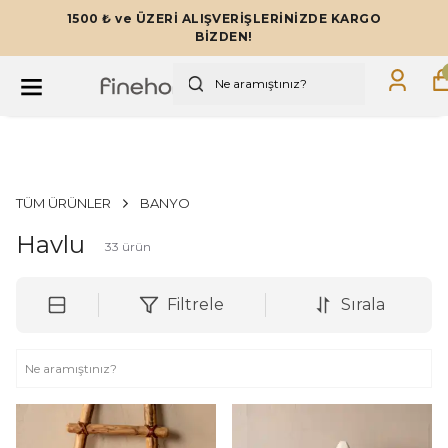
TÜM ÜRÜNLERDE GEÇERLİ 12 AYA VARAN
TAKSİTLERLE!
TÜM ÜRÜNLER
BANYO
Havlu
33
ürün
Filtrele
Sırala