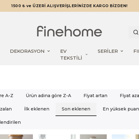
TÜM ÜRÜNLERDE GEÇERLİ 12 AYA VARAN TAKSİTLERLE!
DEKORASYON
EV
SERİLER
F
TEKSTİLİ
re A-Z
Ürün adına göre Z-A
Fiyat artan
Fiyat az
azalan
İlk eklenen
Son eklenen
En yüksek puan
endirilen