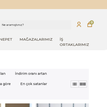
0
INEPET
MAĞAZALARIMIZ
İŞ
ORTAKLARIMIZ
alan
İndirim oranı artan
a göre
En çok satanlar