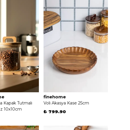
me
finehome
a Kapak Tutmalı
Voli Akasya Kase 25cm
z 10x10cm
₺ 799.90