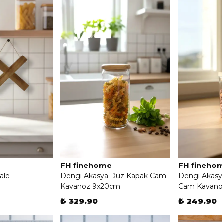
FH finehome
FH fineho
ale
Dengi Akasya Düz Kapak Cam
Dengi Akasy
Kavanoz 9x20cm
Cam Kavano
₺ 329.90
₺ 249.90