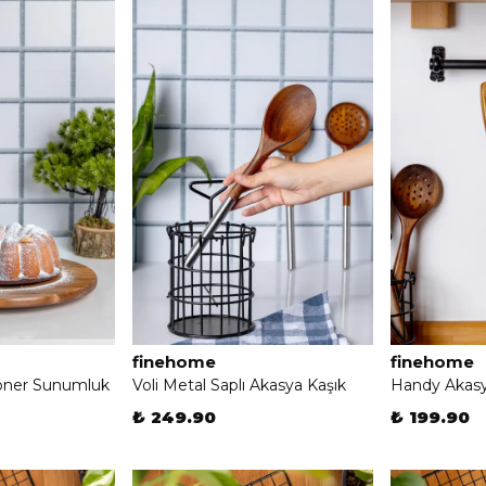
finehome
finehome
öner Sunumluk
Voli Metal Saplı Akasya Kaşık
Handy Akasya
₺ 249.90
₺ 199.90