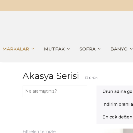
MARKALAR
MUTFAK
SOFRA
BANYO
Akasya Serisi
13
ürün
Ürün adına gö
İndirim oranı 
En çok değenl
Filtreleri temizle