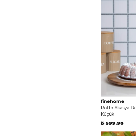
finehome
Rotto Akasya D
Küçük
₺ 599.90