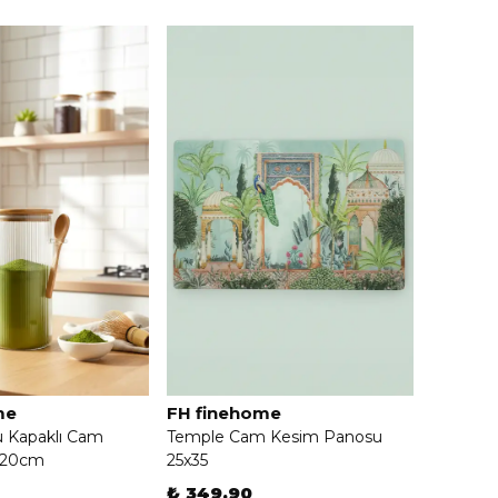
me
FH finehome
 Kapaklı Cam
Temple Cam Kesim Panosu
x20cm
25x35
₺ 349.90