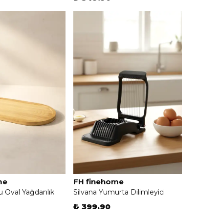
me
FH finehome
Oval Yağdanlık
Silvana Yumurta Dilimleyici
₺ 399.90