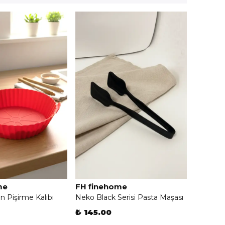
me
FH finehome
kon Pişirme Kalıbı
Neko Black Serisi Pasta Maşası
₺ 145.00