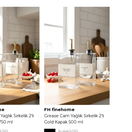
me
FH finehome
ğlık Sirkelik 2'li
Grease Cam Yağlık Sirkelik 2'li
750 ml
Gold Kapak 500 ml
9.90
₺ 449.90