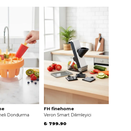
me
FH finehome
meli Dondurma
Veron Smart Dilimleyici
₺ 799.90