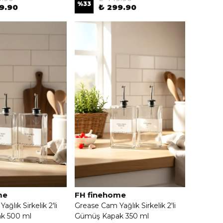
%
33
9.90
₺ 299.90
me
FH finehome
ğlık Sirkelik 2'li
Grease Cam Yağlık Sirkelik 2'li
k 500 ml
Gümüş Kapak 350 ml