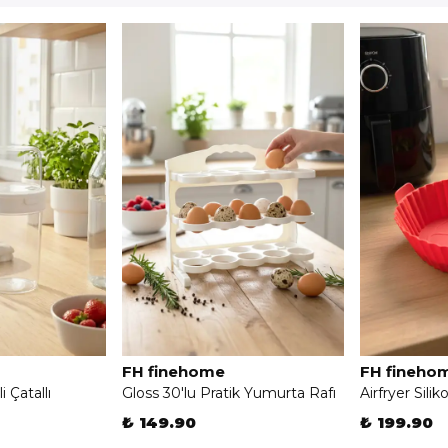
FH finehome
FH fineho
 Çatallı
Gloss 30'lu Pratik Yumurta Rafı
Airfryer Sili
₺ 149.90
₺ 199.90