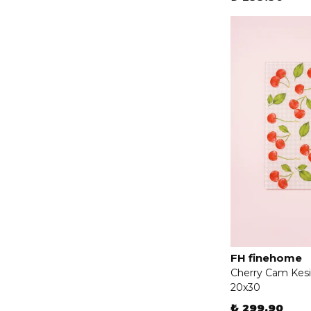
FH finehome
Cherry Cam Kes
20x30
₺ 299.90