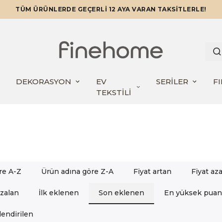
TÜM ÜRÜNLERDE GEÇERLİ 12 AYA VARAN TAKSİTLERLE!
DEKORASYON
EV
SERİLER
F
TEKSTİLİ
re A-Z
Ürün adına göre Z-A
Fiyat artan
Fiyat az
azalan
İlk eklenen
Son eklenen
En yüksek puan
endirilen