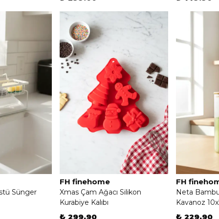
FH finehome
FH fineho
stü Sünger
Xmas Çam Ağacı Silikon
Neta Bambu
Kurabiye Kalıbı
Kavanoz 10
₺ 299.90
₺ 229.90