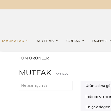
MARKALAR
MUTFAK
SOFRA
BANYO
TÜM ÜRÜNLER
MUTFAK
102
ürün
Ürün adına gö
İndirim oranı 
En çok değenl