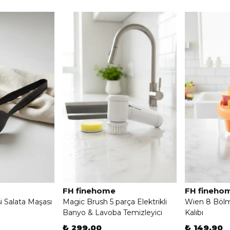
FH finehome
FH fineho
i Salata Maşası
Magic Brush 5 parça Elektrikli
Wien 8 Böl
Banyo & Lavoba Temizleyici
Kalıbı
₺ 299.00
₺ 149.90