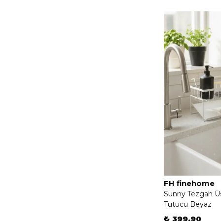
FH finehome
Sunny Tezgah Ü
Tutucu Beyaz
₺ 399.90