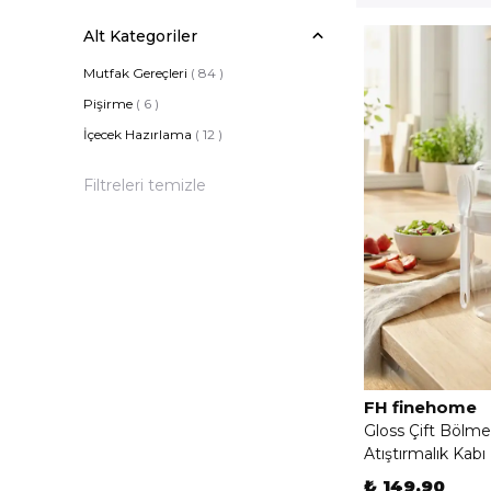
Alt Kategoriler
Mutfak Gereçleri
(
84
)
Pişirme
(
6
)
İçecek Hazırlama
(
12
)
Filtreleri temizle
FH finehome
Gloss Çift Bölmeli
Atıştırmalık Kabı
₺ 149.90