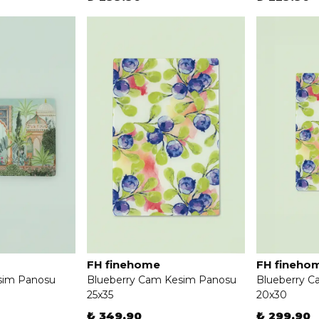
FH finehome
FH fineho
sim Panosu
Blueberry Cam Kesim Panosu
Blueberry 
25x35
20x30
₺ 349.90
₺ 299.90