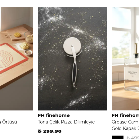
FH finehome
FH fineho
ın Örtüsü
Tona Çelik Pizza Dilimleyici
Grease Cam Ya
Gold Kapak 
₺ 299.90
₺ 49