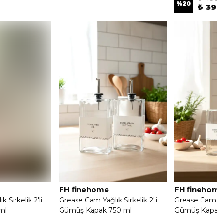
%
20
₺ 39
FH finehome
FH fineho
 Sirkelik 2'li
Grease Cam Yağlık Sirkelik 2'li
Grease Cam Ya
ml
Gümüş Kapak 750 ml
Gümüş Kapa