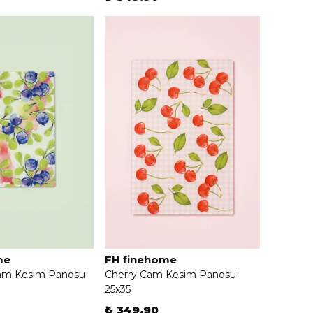
me
FH finehome
Cam Kesim Panosu
Cherry Cam Kesim Panosu
25x35
₺ 349.90