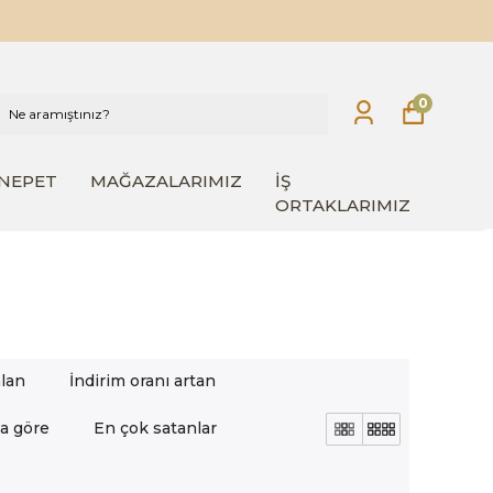
0
INEPET
MAĞAZALARIMIZ
İŞ
ORTAKLARIMIZ
alan
İndirim oranı artan
a göre
En çok satanlar