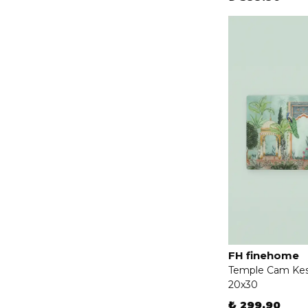
FH finehome
Temple Cam Ke
20x30
₺ 299.90