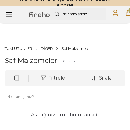
1500 ₺ ve ÜZERİ ALIŞVERİŞLERİNİZDE KARGO
BİZDEN!
TÜM ÜRÜNLER
DİĞER
Saf Malzemeler
Saf Malzemeler
0
ürün
Filtrele
Sırala
Aradığınız ürün bulunamadı