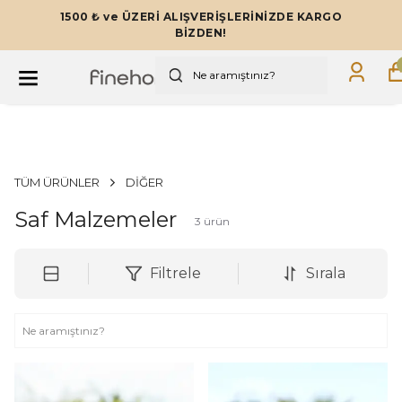
1500 ₺ ve ÜZERİ ALIŞVERİŞLERİNİZDE KARGO
BİZDEN!
TÜM ÜRÜNLER
DİĞER
Saf Malzemeler
3
ürün
Filtrele
Sırala