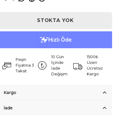
STOKTA YOK
10 Gün
1500₺
Peşin
İçinde
Üzeri
Fiyatına 3
İade
Ücretsiz
Taksit
Değişim
Kargo
Kargo
İade