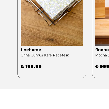
finehome
fineh
Orina Gümüş Kare Peçetelik
₺ 199.90
₺ 999