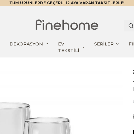
TÜM ÜRÜNLERDE GEÇERLİ 12 AYA VARAN TAKSİTLERLE!
DEKORASYON
EV
SERİLER
F
TEKSTİLİ