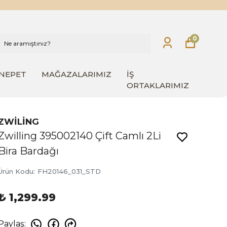
0
INEPET
MAĞAZALARIMIZ
İŞ
ORTAKLARIMIZ
ZWİLİNG
Zwilling 395002140 Çift Camlı 2Li
Bira Bardağı
Ürün Kodu
:
FH20146_031_STD
₺ 1,299.99
Paylaş
: