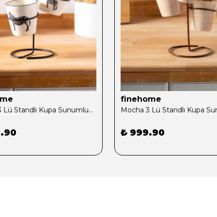
ome
finehome
Mocha 3 Lü Standlı Kupa Sunumluk Siyah
.90
₺ 999.90