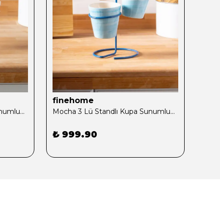
finehome
fin
Mocha 3 Lü Standlı Kupa Sunumluk Kahve
Mocha 3 Lü Standlı Kupa Sunumluk Mavi
₺ 999.90
₺ 1