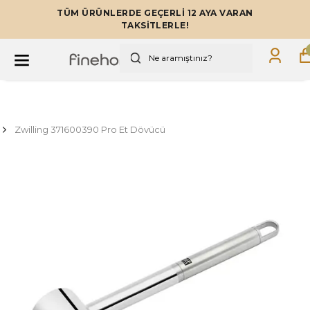
TÜM ÜRÜNLERDE GEÇERLİ 12 AYA VARAN
TAKSİTLERLE!
Zwilling 371600390 Pro Et Dövücü