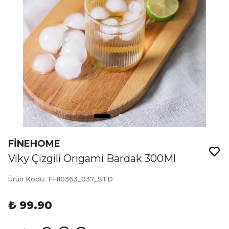
FİNEHOME
Viky Çizgili Origami Bardak 300Ml
Ürün Kodu
:
FH10363_037_STD
₺ 99.90