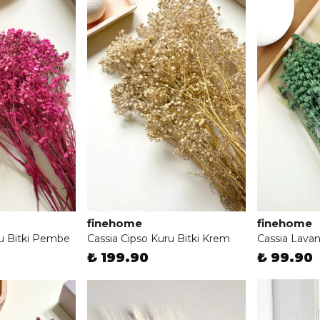
finehome
finehome
ru Bitki Pembe
Cassia Cipso Kuru Bitki Krem
Cassia Lavant
₺ 199.90
₺ 99.90