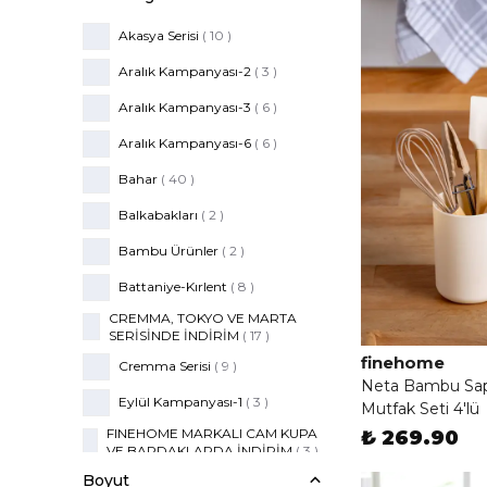
Akasya Serisi
(
10
)
Aralık Kampanyası-2
(
3
)
Aralık Kampanyası-3
(
6
)
Aralık Kampanyası-6
(
6
)
Bahar
(
40
)
Balkabakları
(
2
)
Bambu Ürünler
(
2
)
Battaniye-Kırlent
(
8
)
CREMMA, TOKYO VE MARTA
SERİSİNDE İNDİRİM
(
17
)
finehome
Cremma Serisi
(
9
)
Neta Bambu Sapl
Eylül Kampanyası-1
(
3
)
Mutfak Seti 4'lü
FINEHOME MARKALI CAM KUPA
₺ 269.90
VE BARDAKLARDA İNDİRİM
(
3
)
Boyut
Fincan-Kuru Bitki
(
13
)