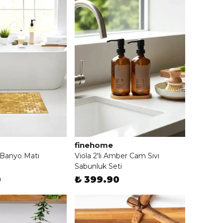
finehome
Banyo Matı
Viola 2'li Amber Cam Sıvı
Sabunluk Seti
0
₺ 399.90