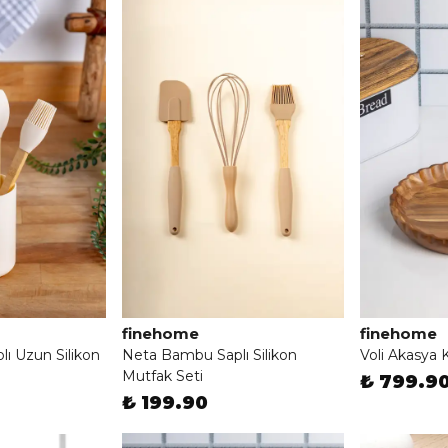
finehome
finehome
ı Uzun Silikon
Neta Bambu Saplı Silikon
Voli Akasya
Mutfak Seti
₺ 799.9
₺ 199.90