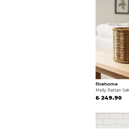
finehome
Melly Rattan Sak
₺ 249.90