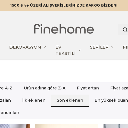
TÜM ÜRÜNLERDE GEÇERLİ 12 AYA VARAN TAKSİTLERLE!
DEKORASYON
EV
SERİLER
F
TEKSTİLİ
re A-Z
Ürün adına göre Z-A
Fiyat artan
Fiyat az
azalan
İlk eklenen
Son eklenen
En yüksek puan
endirilen