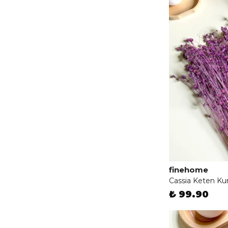
Çöp & Banyo Set
(
6
)
finehome
Cassia Keten Kur
₺ 99.90