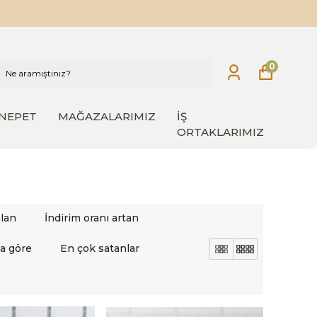
0
INEPET
MAĞAZALARIMIZ
İŞ
ORTAKLARIMIZ
alan
İndirim oranı artan
a göre
En çok satanlar