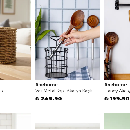
finehome
finehome
sı
Voli Metal Saplı Akasya Kaşık
Handy Akasya
₺ 249.90
₺ 199.90