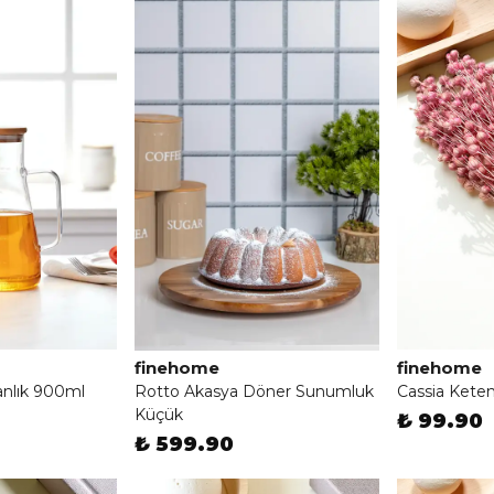
finehome
finehome
nlık 900ml
Rotto Akasya Döner Sunumluk
Cassia Kete
Küçük
₺ 99.90
₺ 599.90