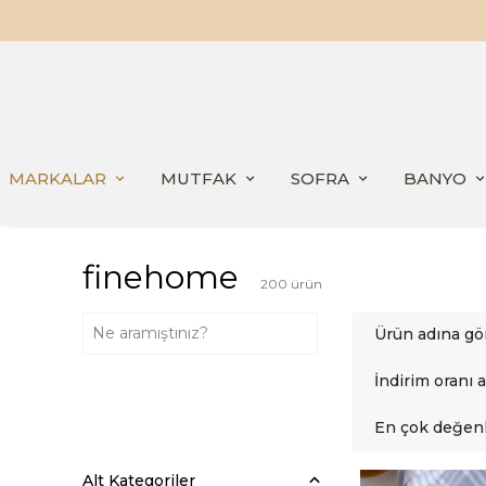
MARKALAR
MUTFAK
SOFRA
BANYO
finehome
200
ürün
Ürün adına gö
İndirim oranı 
En çok değenl
Alt Kategoriler