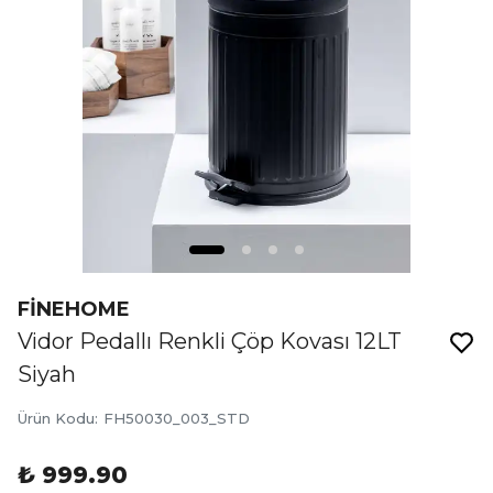
FİNEHOME
Vidor Pedallı Renkli Çöp Kovası 12LT
Siyah
Ürün Kodu
:
FH50030_003_STD
₺ 999.90