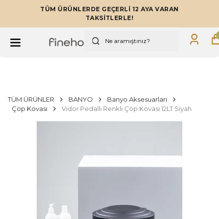
TÜM ÜRÜNLERDE GEÇERLİ 12 AYA VARAN
TAKSİTLERLE!
TÜM ÜRÜNLER
BANYO
Banyo Aksesuarları
Çöp Kovası
Vidor Pedallı Renkli Çöp Kovası 12LT Siyah