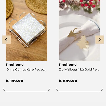
finehome
finehome
Orina Gümüş Kare Peçetelik
Dolly Yılbaşı 4 Lü Gold Peçete Yüzüğü Seti
₺ 199.90
₺ 699.90