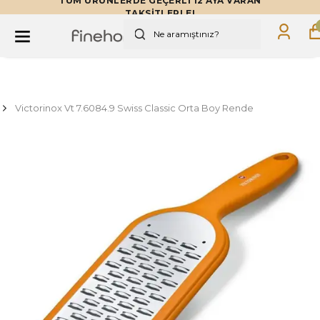
TÜM ÜRÜNLERDE GEÇERLİ 12 AYA VARAN
TAKSİTLERLE!
Victorinox Vt 7.6084.9 Swiss Classic Orta Boy Rende