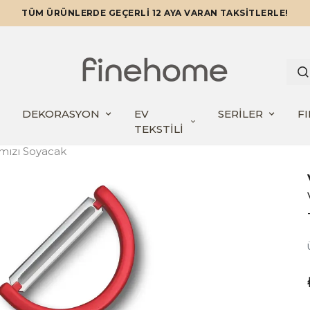
TÜM ÜRÜNLERDE GEÇERLİ 12 AYA VARAN TAKSİTLERLE!
DEKORASYON
EV
SERİLER
F
TEKSTİLİ
rmızı Soyacak