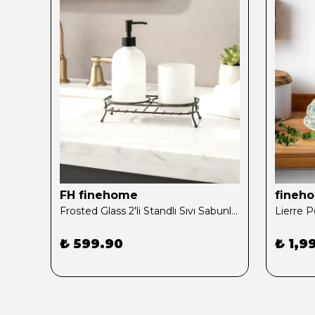
FH finehome
fineh
Frosted Glass 2'li Standlı Sıvı Sabunluk Siyah
₺ 599.90
₺ 1,9