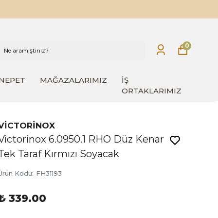
0
INEPET
MAĞAZALARIMIZ
İŞ
ORTAKLARIMIZ
VİCTORİNOX
Victorinox 6.0950.1 RHO Düz Kenar
Tek Taraf Kırmızı Soyacak
Ürün Kodu
:
FH31193
₺ 339.00