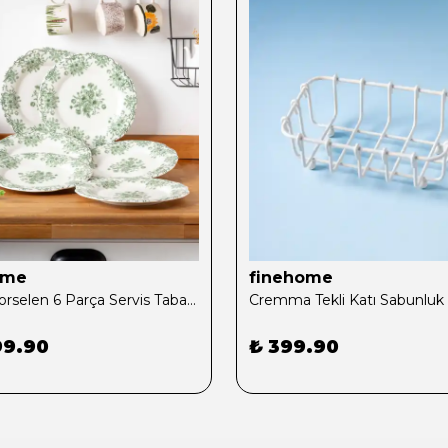
ome
finehome
Lierre Porselen 6 Parça Servis Tabağı Takımı
99.90
₺ 399.90