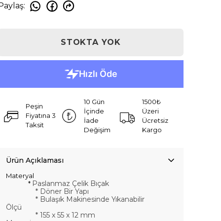
Paylaş
:
STOKTA YOK
10 Gün
1500₺
Peşin
İçinde
Üzeri
Fiyatına 3
İade
Ücretsiz
Taksit
Değişim
Kargo
Ürün Açıklaması
Materyal
Paslanmaz Çelik Bıçak
*
*
Döner Bir Yapı
*
Bulaşık Makinesinde Yıkanabilir
Ölçü
*
155 x 55 x 12 mm