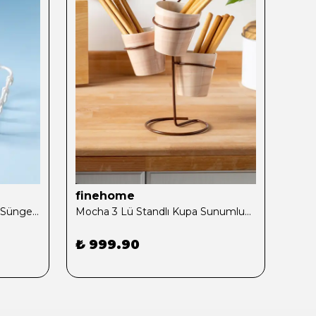
finehome
fin
Cremma Tekli Katı Sabunluk Süngerlik
Mocha 3 Lü Standlı Kupa Sunumluk Kahve
Nude
₺ 999.90
₺ 1