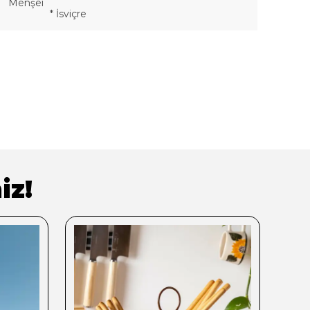
Menşei
* İsviçre
iz!