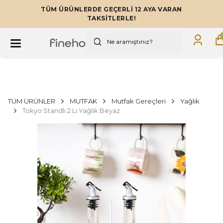
TÜM ÜRÜNLERDE GEÇERLİ 12 AYA VARAN
TAKSİTLERLE!
TÜM ÜRÜNLER
MUTFAK
Mutfak Gereçleri
Yağlık
Tokyo Standlı 2 Li Yağlık Beyaz