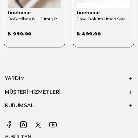
finehome
finehome
Dolly Yılbaşı 6 Lı Gümüş Peçete Yüzüğü Seti
Paye Döküm Limon Sıkacağı
₺ 999.90
₺ 499.90
YARDIM
MÜŞTERİ HİZMETLERİ
KURUMSAL
E-BÜLTEN