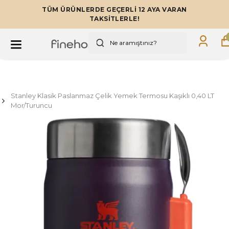
TÜM ÜRÜNLERDE GEÇERLİ 12 AYA VARAN
TAKSİTLERLE!
Stanley Klasik Paslanmaz Çelik Yemek Termosu Kaşıklı 0,40 LT
Mor/Turuncu