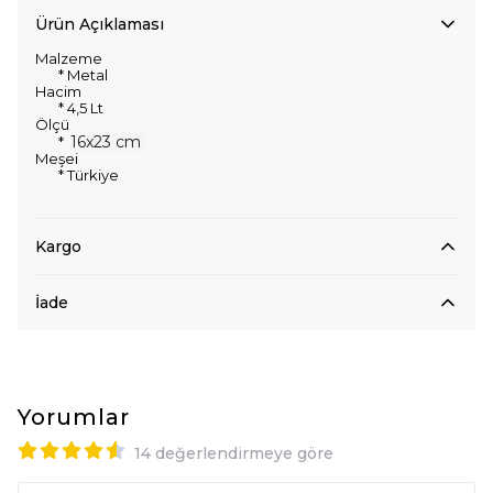
Ürün Açıklaması
Malzeme
* Metal
Hacim
* 4,5 Lt
Ölçü
16x23 cm
*
Meşei
* Türkiye
Kargo
İade
Yorumlar
14 değerlendirmeye göre