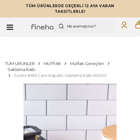
TÜM ÜRÜNLERDE GEÇERLİ 12 AYA VARAN
TAKSİTLERLE!
TÜM ÜRÜNLER
MUTFAK
Mutfak Gereçleri
Saklama Kabı
Sorbo Kilitli Cam Kapaklı Saklama Kabı 600ml