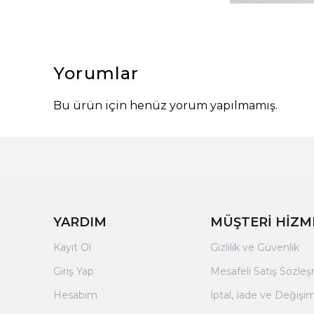
Yorumlar
Bu ürün için henüz yorum yapılmamış.
YARDIM
MÜŞTERİ HİZM
Kayıt Ol
Gizlilik ve Güvenlik
Giriş Yap
Mesafeli Satış Sözle
Hesabım
İptal, İade ve Değişim