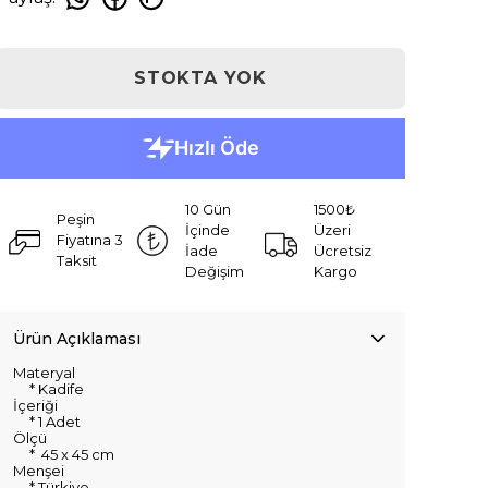
STOKTA YOK
10 Gün
1500₺
Peşin
İçinde
Üzeri
Fiyatına 3
İade
Ücretsiz
Taksit
Değişim
Kargo
Ürün Açıklaması
Materyal
* Kadife
İçeriği
* 1 Adet
Ölçü
* 45 x 45 cm
Menşei
* Türkiye