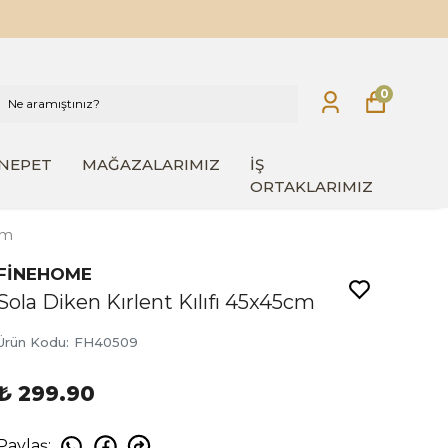
0
INEPET
MAĞAZALARIMIZ
İŞ
ORTAKLARIMIZ
cm
FİNEHOME
Sola Diken Kırlent Kılıfı 45x45cm
Ürün Kodu
:
FH40509
₺ 299.90
Paylaş
: