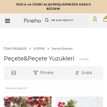
1500 ₺ ve ÜZERİ ALIŞVERİŞLERİNİZDE KARGO
BİZDEN!
TÜM ÜRÜNLER
SOFRA
Servis Sunum
Peçete&Peçete Yüzükleri
4
ürün
Filtrele
Sırala