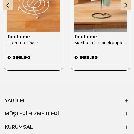
finehome
finehome
Cremma Nihale
Mocha 3 Lü Standlı Kupa Sunumluk Yeşil
₺ 299.90
₺ 999.90
YARDIM
MÜŞTERİ HİZMETLERİ
KURUMSAL