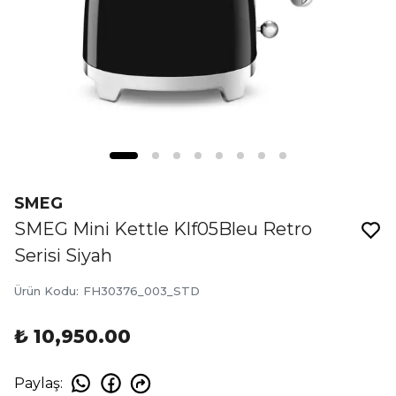
SMEG
SMEG Mini Kettle Klf05Bleu Retro
Serisi Siyah
Ürün Kodu
:
FH30376_003_STD
₺ 10,950.00
Paylaş
: