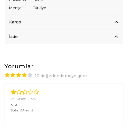
Menşei: Türkiye
Kargo
İade
Yorumlar
10 değerlendirmeye göre
23 Kasım 2024
N.
A.
Satın Alınmış