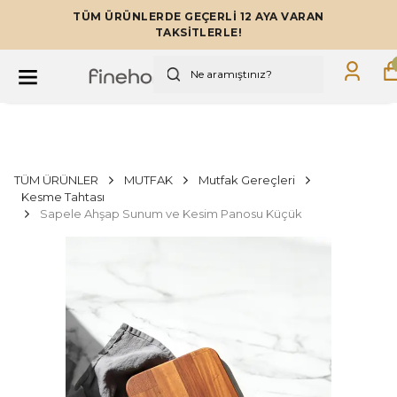
TÜM ÜRÜNLERDE GEÇERLİ 12 AYA VARAN
TAKSİTLERLE!
TÜM ÜRÜNLER
MUTFAK
Mutfak Gereçleri
Kesme Tahtası
Sapele Ahşap Sunum ve Kesim Panosu Küçük