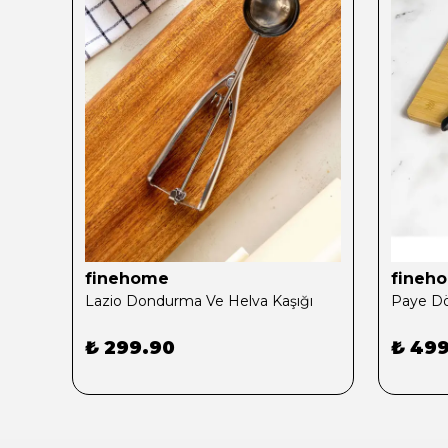
finehome
fineh
Rione 8 Parça 2 Kişilik Kahvaltı Takımı- (T)
Lazio Dondurma Ve Helva Kaşığı
Paye Dö
₺ 299.90
₺ 49