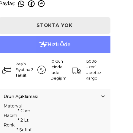
Paylaş
:
STOKTA YOK
10 Gün
1500₺
Peşin
İçinde
Üzeri
Fiyatına 3
İade
Ücretsiz
Taksit
Değişim
Kargo
Ürün Açıklaması
Materyal
* Cam
Hacim
* 2 Lt
Renk
* Şeffaf