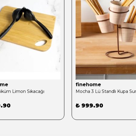
ome
finehome
küm Limon Sıkacağı
9.90
₺ 999.90