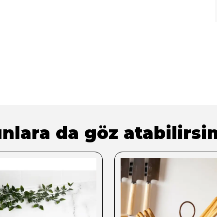
nlara da göz atabilirsin