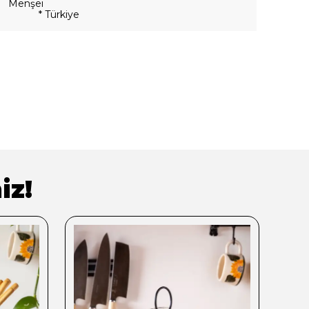
Menşei
* Türkiye
iz!