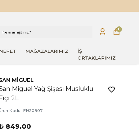
0
INEPET
MAĞAZALARIMIZ
İŞ
ORTAKLARIMIZ
SAN MİGUEL
San Miguel Yağ Şişesi Musluklu
Fıçı 2L
Ürün Kodu
:
FH30907
₺ 849.00