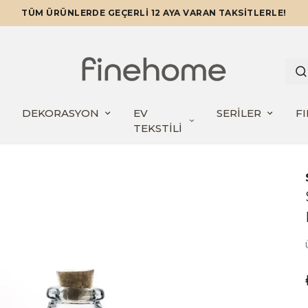
TÜM ÜRÜNLERDE GEÇERLİ 12 AYA VARAN TAKSİTLERLE!
DEKORASYON
EV
SERİLER
F
TEKSTİLİ