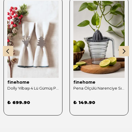
finehome
finehome
Dolly Yılbaşı 4 Lü Gümüş Peçete Yüzüğü Seti
Pena Ölçülü Narenciye Sıkacağı 500ml Gri
₺ 699.90
₺ 149.90