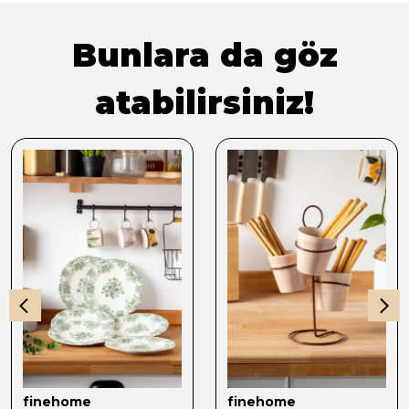
Bunlara da göz
atabilirsiniz!
finehome
finehome