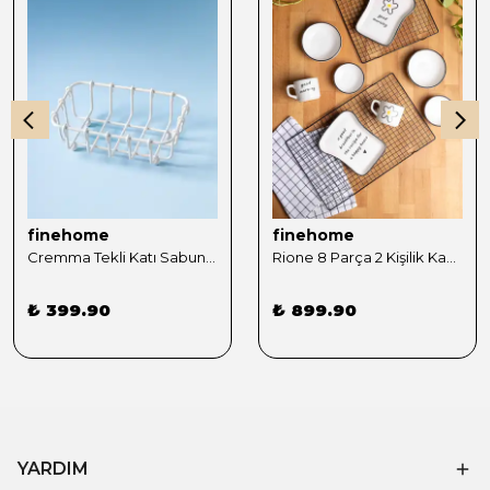
finehome
finehome
Cremma Tekli Katı Sabunluk Süngerlik
Rione 8 Parça 2 Kişilik Kahvaltı Takımı- (T)
₺ 399.90
₺ 899.90
YARDIM