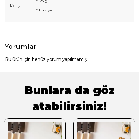
* 125 g
Menşei
* Türkiye
Yorumlar
Bu ürün için henüz yorum yapılmamış.
Bunlara da göz
atabilirsiniz!