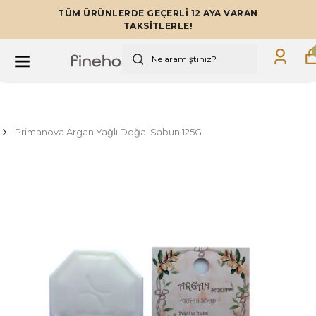
TÜM ÜRÜNLERDE GEÇERLİ 12 AYA VARAN
TAKSİTLERLE!
Primanova Argan Yağlı Doğal Sabun 125G