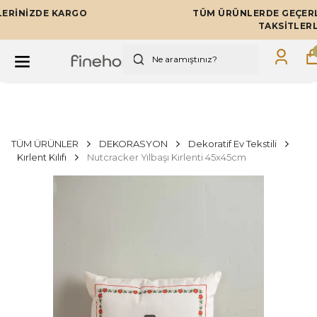
TÜM ÜRÜNLERDE GEÇERLİ 12 AYA VARAN
TAKSİTLERLE!
TÜM ÜRÜNLER
DEKORASYON
Dekoratif Ev Tekstili
Kırlent Kılıfı
Nutcracker Yılbaşı Kırlenti 45x45cm