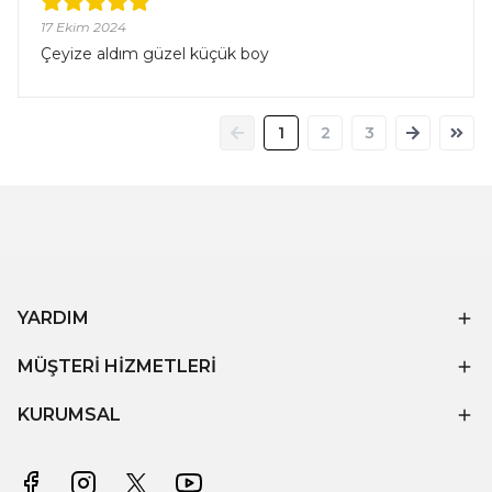
17 Ekim 2024
Çeyize aldım güzel küçük boy
1
2
3
YARDIM
MÜŞTERİ HİZMETLERİ
KURUMSAL