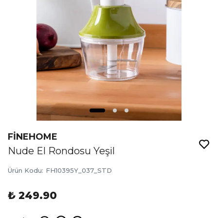
FİNEHOME
Nude El Rondosu Yeşil
Ürün Kodu
:
FH10395Y_037_STD
₺ 249.90