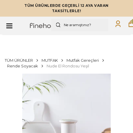
TÜM ÜRÜNLERDE GEÇERLİ 12 AYA VARAN
TAKSİTLERLE!
TÜM ÜRÜNLER
MUTFAK
Mutfak Gereçleri
Rende Soyacak
Nude El Rondosu Yeşil