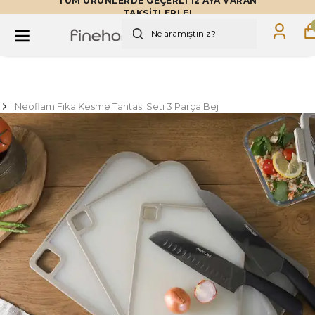
TÜM ÜRÜNLERDE GEÇERLİ 12 AYA VARAN
TAKSİTLERLE!
Neoflam Fika Kesme Tahtası Seti 3 Parça Bej