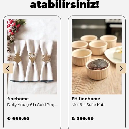
atabilirsiniz!
finehome
FH finehome
Dolly Yılbaşı 6 Lı Gold Peçete Yüzüğü Seti
Moi 6 Lı Sufle Kabı
₺ 999.90
₺ 399.90