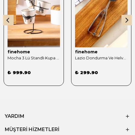
finehome
finehome
Mocha 3 Lü Standlı Kupa Sunumluk Siyah
Lazio Dondurma Ve Helva Kaşığı
₺ 999.90
₺ 299.90
YARDIM
MÜŞTERİ HİZMETLERİ