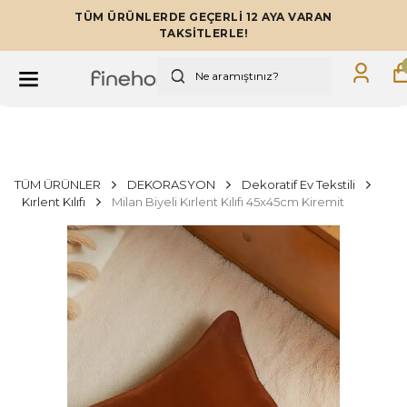
TÜM ÜRÜNLERDE GEÇERLİ 12 AYA VARAN
TAKSİTLERLE!
TÜM ÜRÜNLER
DEKORASYON
Dekoratif Ev Tekstili
Kırlent Kılıfı
Milan Biyeli Kırlent Kılıfı 45x45cm Kiremit