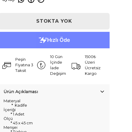
STOKTA YOK
10 Gün
1500₺
Peşin
İçinde
Üzeri
Fiyatına 3
İade
Ücretsiz
Taksit
Değişim
Kargo
Ürün Açıklaması
Materyal
* Kadife
İçeriği
* 1 Adet
Ölçü
* 45 x 45 cm
Menşei
* Türkiye