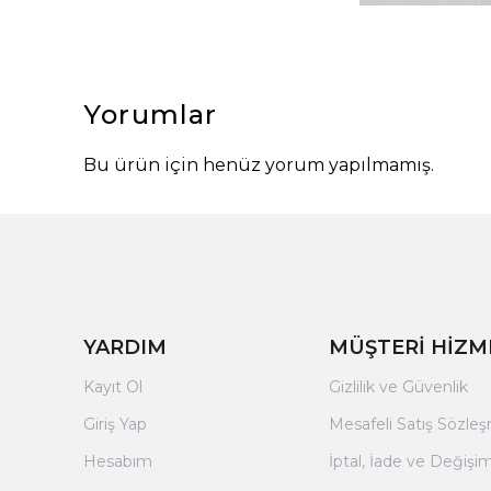
Yorumlar
Bu ürün için henüz yorum yapılmamış.
YARDIM
MÜŞTERİ HİZM
Kayıt Ol
Gizlilik ve Güvenlik
Giriş Yap
Mesafeli Satış Sözle
Hesabım
İptal, İade ve Değişim