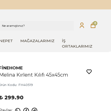
0
INEPET
MAĞAZALARIMIZ
İŞ
ORTAKLARIMIZ
FİNEHOME
Melina Kırlent Kılıfı 45x45cm
Ürün Kodu
:
FH40519
₺ 299.90
Paylaş
: