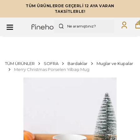
TÜM ÜRÜNLERDE GEÇERLİ 12 AYA VARAN
TAKSİTLERLE!
TÜM ÜRÜNLER
SOFRA
Bardaklar
Muglar ve Kupalar
Merry Christmas Porselen Yılbaşı Mug