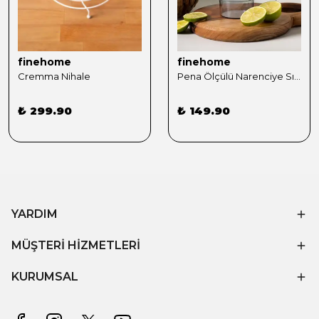
finehome
finehome
Cremma Nihale
Pena Ölçülü Narenciye Sıkacağı 500ml Gri
₺ 299.90
₺ 149.90
YARDIM
MÜŞTERİ HİZMETLERİ
KURUMSAL