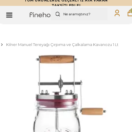
TÜM ÜRÜNLERDE GEÇERLİ 12 AYA VARAN
TAKSİTLERLE!
Kilner Manuel Tereyağı Çırpıma ve Çalkalama Kavanozu 1 Lt