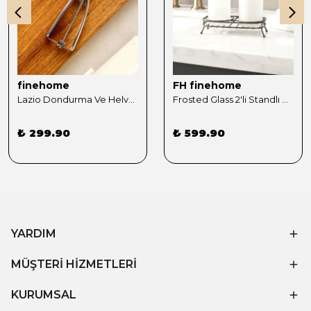
finehome
FH finehome
Lazio Dondurma Ve Helva Kaşığı
Frosted Glass 2'li Standlı Sıvı Sabunluk Siyah
₺ 299.90
₺ 599.90
YARDIM
MÜŞTERİ HİZMETLERİ
KURUMSAL