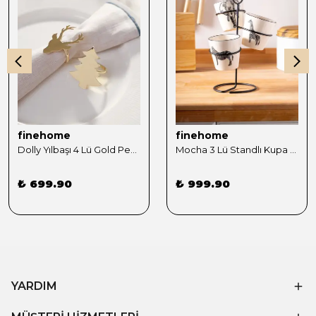
finehome
finehome
Dolly Yılbaşı 4 Lü Gold Peçete Yüzüğü Seti
Mocha 3 Lü Standlı Kupa Sunumluk Siyah
₺ 699.90
₺ 999.90
YARDIM