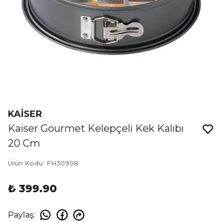
KAİSER
Kaiser Gourmet Kelepçeli Kek Kalıbı
20 Cm
Ürün Kodu
:
FH30908
₺ 399.90
Paylaş
: