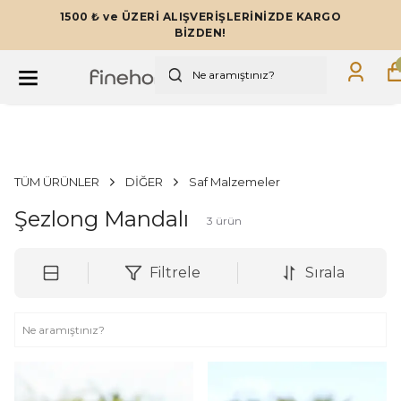
1500 ₺ ve ÜZERİ ALIŞVERİŞLERİNİZDE KARGO
BİZDEN!
TÜM ÜRÜNLER
DİĞER
Saf Malzemeler
Şezlong Mandalı
3
ürün
Filtrele
Sırala