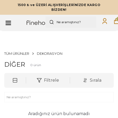
1500 ₺ ve ÜZERİ ALIŞVERİŞLERİNİZDE KARGO
BİZDEN!
TÜM ÜRÜNLER
DEKORASYON
DİĞER
0
ürün
Filtrele
Sırala
Aradığınız ürün bulunamadı