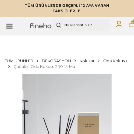
TÜM ÜRÜNLERDE GEÇERLİ 12 AYA VARAN
TAKSİTLERLE!
TÜM ÜRÜNLER
DEKORASYON
Kokular
Oda Kokusu
Çubuklu Oda Kokusu 200 Ml Mu