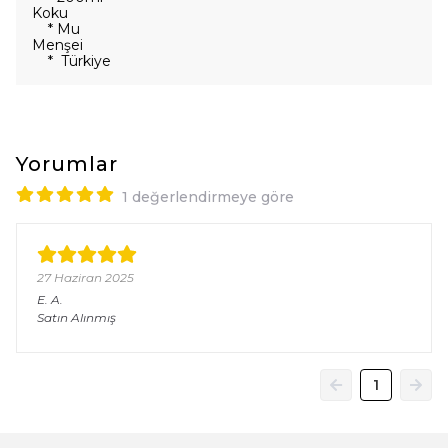
Koku
* Mu
Menşei
* Türkiye
Yorumlar
1 değerlendirmeye göre
27 Haziran 2025
E.
A.
Satın Alınmış
1