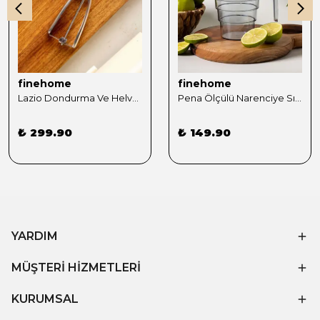
finehome
finehome
Lazio Dondurma Ve Helva Kaşığı
Pena Ölçülü Narenciye Sıkacağı 500ml Gri
₺ 299.90
₺ 149.90
YARDIM
MÜŞTERİ HİZMETLERİ
KURUMSAL