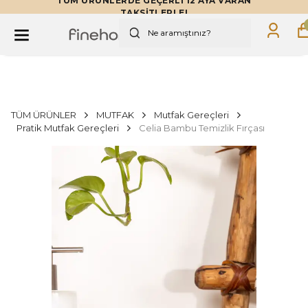
TÜM ÜRÜNLERDE GEÇERLİ 12 AYA VARAN
TAKSİTLERLE!
TÜM ÜRÜNLER
MUTFAK
Mutfak Gereçleri
Pratik Mutfak Gereçleri
Celia Bambu Temizlik Fırçası