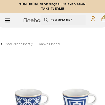
TÜM ÜRÜNLERDE GEÇERLİ 12 AYA VARAN
TAKSİTLERLE!
Baci Milano Infintiy 2 Li Kahve Fincanı