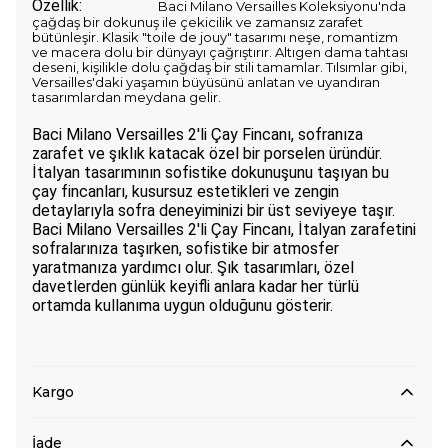
Özellik:
Baci Milano Versailles Koleksiyonu'nda
çağdaş bir dokunuş ile çekicilik ve zamansız zarafet
bütünleşir. Klasik "toile de jouy" tasarımı neşe, romantizm
ve macera dolu bir dünyayı çağrıştırır. Altıgen dama tahtası
deseni, kişilikle dolu çağdaş bir stili tamamlar. Tılsımlar gibi,
Versailles'daki yaşamın büyüsünü anlatan ve uyandıran
tasarımlardan meydana gelir.
Baci Milano Versailles 2'li Çay Fincanı, sofranıza
zarafet ve şıklık katacak özel bir porselen üründür.
İtalyan tasarımının sofistike dokunuşunu taşıyan bu
çay fincanları, kusursuz estetikleri ve zengin
detaylarıyla sofra deneyiminizi bir üst seviyeye taşır.
Baci Milano Versailles 2'li Çay Fincanı, İtalyan zarafetini
sofralarınıza taşırken, sofistike bir atmosfer
yaratmanıza yardımcı olur. Şık tasarımları, özel
davetlerden günlük keyifli anlara kadar her türlü
ortamda kullanıma uygun olduğunu gösterir.
Kargo
İade