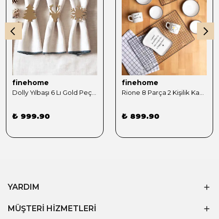
finehome
finehome
Dolly Yılbaşı 6 Lı Gold Peçete Yüzüğü Seti
Rione 8 Parça 2 Kişilik Kahvaltı Takımı- (T)
₺ 999.90
₺ 899.90
YARDIM
MÜŞTERİ HİZMETLERİ