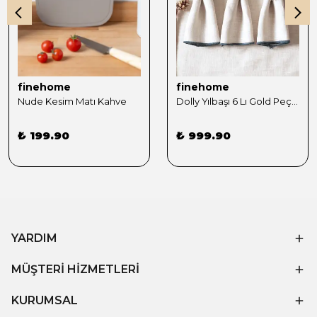
finehome
finehome
Nude Kesim Matı Kahve
Dolly Yılbaşı 6 Lı Gold Peçete Yüzüğü Seti
₺ 199.90
₺ 999.90
YARDIM
MÜŞTERİ HİZMETLERİ
KURUMSAL