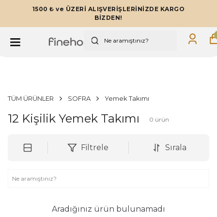
1500 ₺ ve ÜZERİ ALIŞVERİŞLERİNİZDE KARGO
BİZDEN!
TÜM ÜRÜNLER
SOFRA
Yemek Takımı
12 Kişilik Yemek Takımı
0
ürün
Filtrele
Sırala
Aradığınız ürün bulunamadı