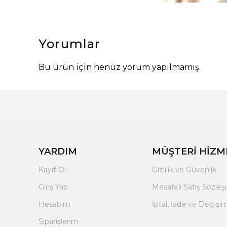
Yorumlar
Bu ürün için henüz yorum yapılmamış.
YARDIM
MÜŞTERİ HİZM
Kayıt Ol
Gizlilik ve Güvenlik
Giriş Yap
Mesafeli Satış Sözle
Hesabım
İptal, İade ve Değişim
Siparişlerim