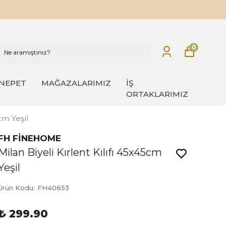
0
INEPET
MAĞAZALARIMIZ
İŞ
ORTAKLARIMIZ
cm Yeşil
FH FİNEHOME
Milan Biyeli Kırlent Kılıfı 45x45cm
Yeşil
Ürün Kodu
:
FH40653
₺ 299.90