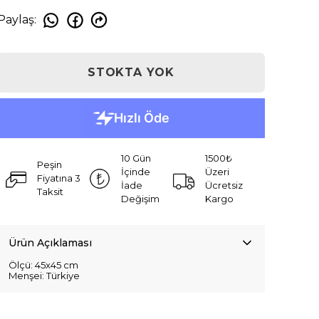
Paylaş
:
STOKTA YOK
10 Gün
1500₺
Peşin
İçinde
Üzeri
Fiyatına 3
İade
Ücretsiz
Taksit
Değişim
Kargo
Ürün Açıklaması
Ölçü: 45x45 cm
Menşei: Türkiye