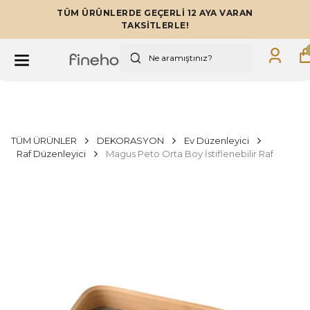
TÜM ÜRÜNLERDE GEÇERLİ 12 AYA VARAN
TAKSİTLERLE!
TÜM ÜRÜNLER
DEKORASYON
Ev Düzenleyici
Raf Düzenleyici
Magus Peto Orta Boy İstiflenebilir Raf