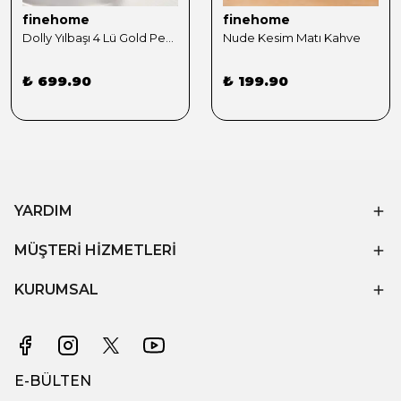
finehome
finehome
Dolly Yılbaşı 4 Lü Gold Peçete Yüzüğü Seti
Nude Kesim Matı Kahve
₺ 699.90
₺ 199.90
YARDIM
MÜŞTERİ HİZMETLERİ
KURUMSAL
E-BÜLTEN