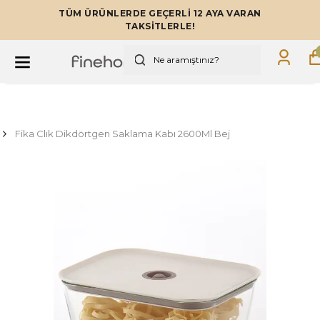
TÜM ÜRÜNLERDE GEÇERLİ 12 AYA VARAN
TAKSİTLERLE!
Fika Clık Dikdörtgen Saklama Kabı 2600Ml Bej